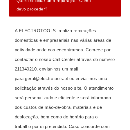
Quero solicitar uma reparação. Como
A ELECTROTOOLS é uma empresa nacional,
devo proceder?
com acreditações e certificações em várias
áreas e com completa orientação para a
A ELECTROTOOLS realiza reparações
satisfação da necessidade do seu cliente. O
domésticas e empresariais nas várias áreas de
nosso serviço é, por isso, diferente de muitas
actividade onde nos encontramos. Comece por
das empresas dos ramos onde actuamos. Na
contactar o nosso Call Center através do número
ELECTROTOOLS poderá encontrar um serviço
211340210, enviar-nos um mail
regular e fiável, isento de demoras ou desculpas;
para
geral@electrotools.pt
ou enviar-nos uma
uma assessoria sempre orientada para encontrar
solicitação através do nosso site. O atendimento
a melhor solução técnica e económica para si,
será personalizado e eficiente e será informado
com formação e preparação adequadas; terá à
dos custos de mão-de-obra, materiais e de
sua disposição profissionais qualificados; a
deslocação, bem como do horário para o
garantia apresentada é efectiva; todos os
trabalho por si pretendido. Caso concorde com
processos são claros e transparentes, para que