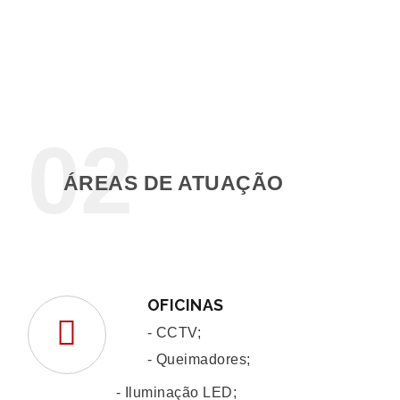
below
the
search.
02
ÁREAS DE ATUAÇÃO
OFICINAS
- CCTV;
- Queimadores;
- Iluminação LED;