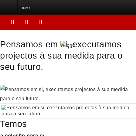
Home
Sample
Sidebar
Pensamos em si, executamos
Module
projectos à sua medida para o
ALTERER
seu futuro.
EM
Sample
Sidebar
Module....This
is
a
Temos
sample
module
a solução para si